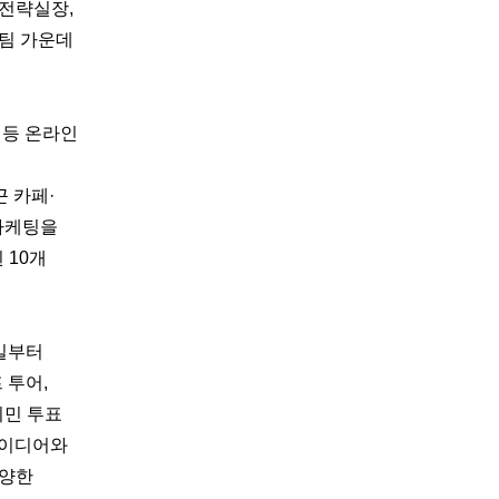
G전략실장,
 팀 가운데
 등 온라인
 카페·
 마케팅을
 10개
8일부터
 투어,
시민 투표
아이디어와
다양한