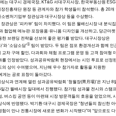
에는 대구시 경제국장, KT&G 서대구지사장, 한국부동산원 ES
장진흥재단 원장 등 관계자와 참가 학생들이 참석했다. 총 20개
 중소벤처기업부 장관상과 대구시장상 등을 수상했다.
 장관상은 ‘피카부’ 팀이 차지했다. 이 팀은 월배신시장 내 분식집
’과 협업해 메뉴판·포장용품·유니폼 디자인을 개선하고, 당근마켓
용한 브랜딩 전략을 선보여 좋은 평가를 받았다. 대구시장상은
➀
’와 ‘소담소담’
팀이 받았다. 두 팀은 점포 환경개선과 함께 인근
 교차 구매 할인, 다과회와 체험 프로그램 운영 등 고객 참여형
과를 인정받았다. 성과공유박람회 현장에서는 시민 투표로 선정된
도의 상이 수여됐으며, 지난해 우수 참가자로 활동을 지원한
에게는 공로 표창이 돌아갔다.
시상식과 연계해 열린 성과공유박람회 ‘청월장(靑月場)’은 지난 
5일간 월배시장 일대에서 진행됐다. 참가팀 성과물 전시와 스탬프
, 버스킹 공연 등이 마련돼 시장 방문객들의 호응을 얻었으며, 
상식에 반영됐다. 박기환 대구시 경제국장은 “청년들의 참신한 
경험이 만나 전통시장에 새로운 변화가 시작됐다”며 “앞으로도 