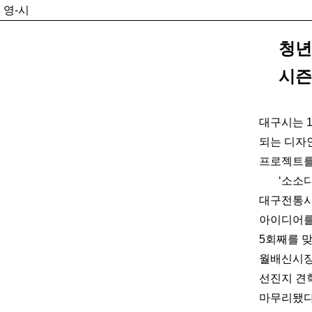
영-시
청년
시즌
대구시는 
되는 디자인
프로젝트를
‘소소
대구전통시
아이디어를
5회째를 맞
월배신시장
선진지 견
마무리됐다