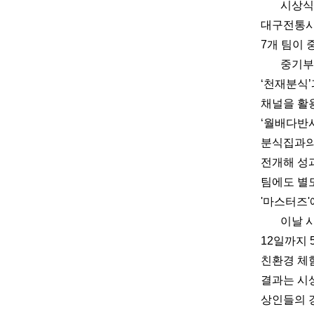
시상식
대구전통시
7개 팀이
중기부
‘천재분식
채널을 활
‘월배다반사
분식집과의
전개해 성
팀에도 별
'마스터즈'
이날 
12일까지 
친환경 체험
결과는 시
상인들의 