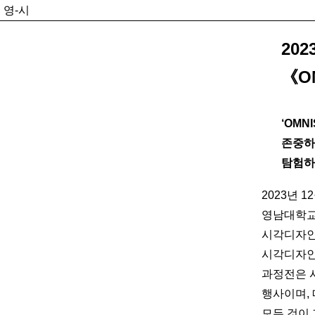
영-시
20
《OM
‘OMN
존중하
탐험하
2023년 
영남대학교
시각디자인
시각디자인
과정전은 
행사이며, 
모든 것이 