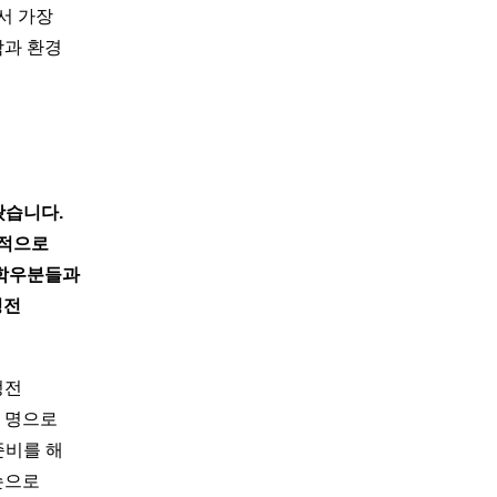
서 가장
함과 환경
왔습니다.
공적으로
 학우분들과
정전
정전
두 명으로
준비를 해
손으로